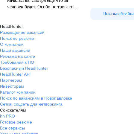
начальства, смотря ещё что за
человек будет. Особо не трогают, и
не стоят над душой. Задание дали
Показывайте бо
ты сделал. Кормят вкусно и
HeadHunter
проживание, больше добавить
Размещение вакансий
нечего
Поиск по резюме
О компании
Наши вакансии
Реклама на сайте
Требования к ПО
Безопасный HeadHunter
HeadHunter API
Партнерам
Инвесторам
Каталог компаний
Поиск по вакансиям в Новопавловке
Сетка: соцсеть для нетворкинга
Соискателям
hh PRO
Готовое резюме
Все сервисы