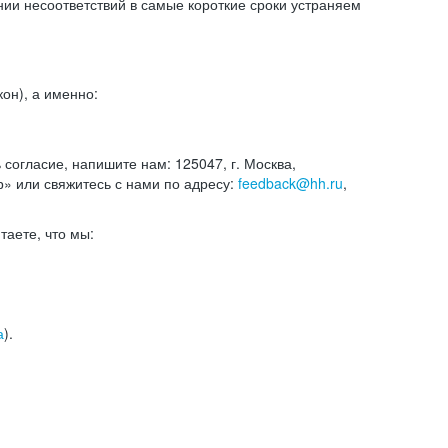
и несоответствий в самые короткие сроки устраняем
он), а именно:
ь согласие, напишите нам: 125047, г. Москва,
р» или свяжитесь с нами по адресу:
feedback@hh.ru
,
итаете, что мы:
а
).