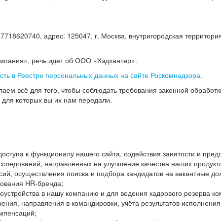
18620740, адрес: 125047, г. Москва, внутригородская территория
омпания», речь идет об ООО «Хэдхантер».
есть в Реестре персональных данных на сайте Роскомнадзора
.
аем всё для того, чтобы соблюдать требования законной обработ
, для которых вы их нам передали.
ступа к функционалу нашего сайта, содействия занятости и пред
следований, направленных на улучшение качества наших продуктов
ий, осуществления поиска и подбора кандидатов на вакантные дол
ования HR-бренда;
оустройства в нашу компанию и для ведения кадрового резерва ко
чения, направления в командировки, учёта результатов исполнени
омпенсаций;