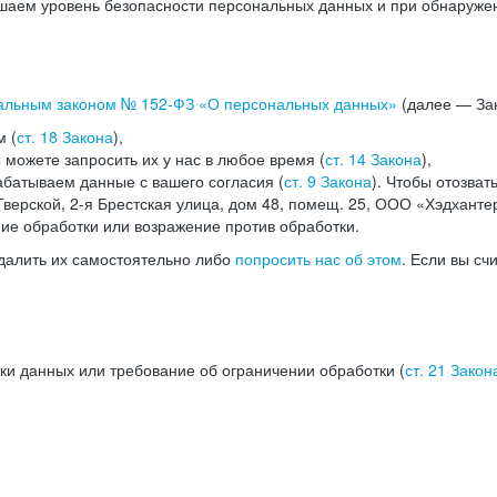
аем уровень безопасности персональных данных и при обнаружени
альным законом №
152-ФЗ
«О персональных данных»
(далее — Зак
м (
ст. 18 Закона
),
можете запросить их у нас в любое время (
ст. 14 Закона
),
абатываем данные с вашего согласия (
ст. 9 Закона
). Чтобы отозват
верской, 2-я Брестская улица, дом 48, помещ. 25, ООО «Хэдханте
ние обработки или возражение против обработки.
далить их самостоятельно либо
попросить нас об этом
. Если вы сч
ки данных или требование об ограничении обработки (
ст. 21 Закон